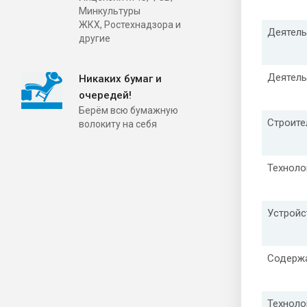
Минкультуры
ЖКХ, Ростехнадзора и
Деятель
другие
Деятель
Никаких бумаг и
очередей!
Берём всю бумажную
Строите
волокиту на себя
Техноло
Устройс
Содержа
Техноло