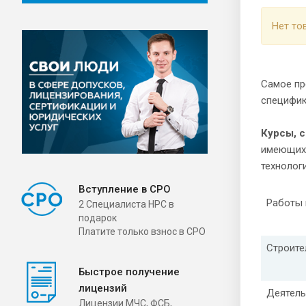
Нет то
Самое пр
специфик
Курсы, 
имеющи
технолог
Вступление в СРО
Работы 
2 Специалиста НРС в
подарок
Платите только взнос в СРО
Строите
Быстрое получение
лицензий
Деятель
Лицензии МЧС, ФСБ,