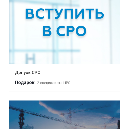
Допуск СРО
Пода
р
ок
2 специалиста НРС