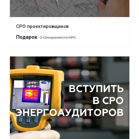
СРО проектировщиков
Пода
р
ок
2 Специалиста НРС