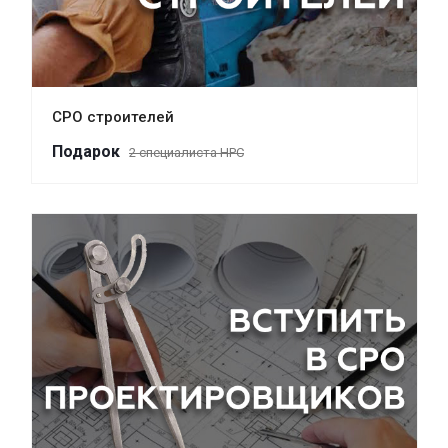
СРО строителей
Пода
р
ок
2 специалиста НРС