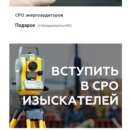
СРО энергоаудиторов
Пода
р
ок
2 Специалиста НРС