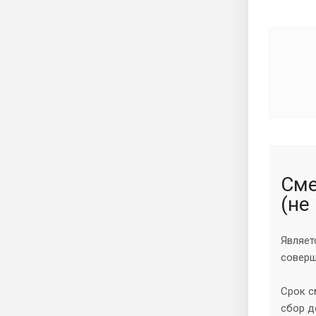
Сме
(не
Являет
соверш
Срок с
сбор д