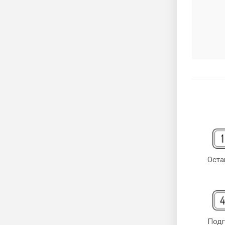
Оста
Подг