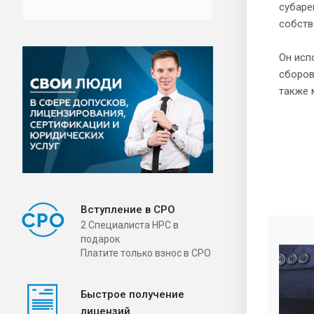
субаре
собств
Он исп
сборов
также 
Вступление в СРО
2 Специалиста НРС в
подарок
Платите только взнос в СРО
Быстрое получение
лицензий