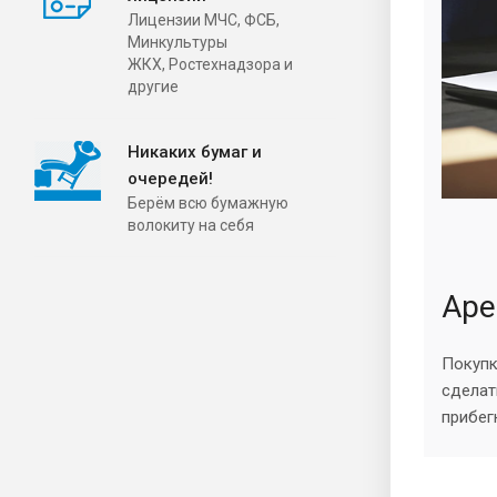
Лицензии МЧС, ФСБ,
Минкультуры
ЖКХ, Ростехнадзора и
другие
Никаких бумаг и
очередей!
Берём всю бумажную
волокиту на себя
Аре
Покупк
сделат
прибег