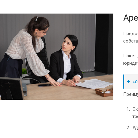
Аре
Предос
собст
Пакет 
юридич
«о
Преим
Эк
тр
Уд